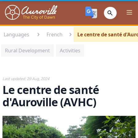
Auroville
Ope
Languages
French
Le centre de santé d'Auro
Rural Development
Activities
Last updated:
29 Aug, 2024
Le centre de santé
d'Auroville (AVHC)