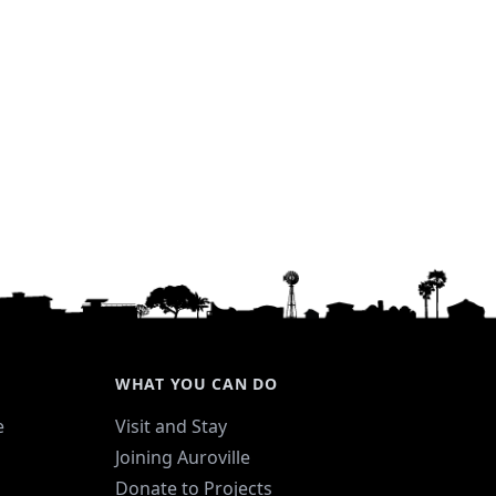
WHAT YOU CAN DO
e
Visit and Stay
Joining Auroville
Donate to Projects