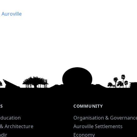
uroville
ES
COMMUNITY
Education
Organisation & Governanc
& Architecture
Auroville Settlements
dir
Economy