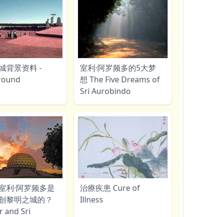
城背景资料 -
室利·阿罗频多的5大梦
round
想 The Five Dreams of
Sri Aurobindo
室利·阿罗频多是
治療疾患 Cure of
创黎明之城的？
Illness
 and Sri