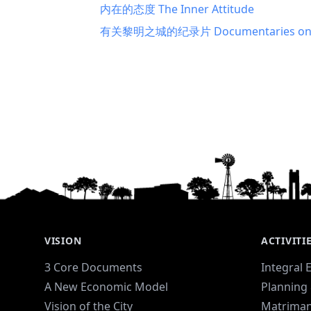
内在的态度 The Inner Attitude
有关黎明之城的纪录片 Documentaries on A
VISION
ACTIVITI
3 Core Documents
Integral 
A New Economic Model
Planning 
Vision of the City
Matriman