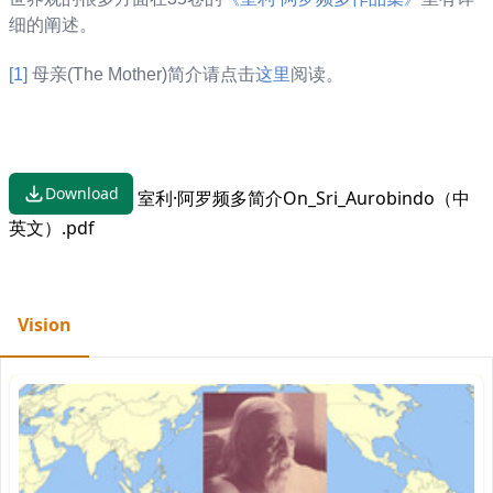
细的阐述。
[1]
母亲(The Mother)简介请点击
这里
阅读。
Download
室利·阿罗频多简介On_Sri_Aurobindo（中
英文）.pdf
Vision