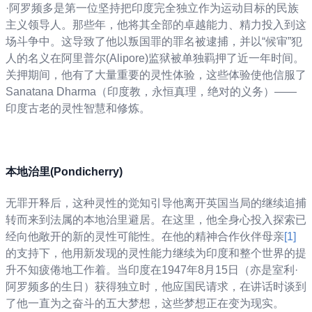
·阿罗频多是第一位坚持把印度完全独立作为运动目标的民族
主义领导人。那些年，他将其全部的卓越能力、精力投入到这
场斗争中。这导致了他以叛国罪的罪名被逮捕，并以“候审”犯
人的名义在阿里普尔(Alipore)监狱被单独羁押了近一年时间。
关押期间，他有了大量重要的灵性体验，这些体验使他信服了
Sanatana Dharma（印度教，永恒真理，绝对的义务）——
印度古老的灵性智慧和修炼。
本地治里(Pondicherry)
无罪开释后，这种灵性的觉知引导他离开英国当局的继续追捕
转而来到法属的本地治里避居。在这里，他全身心投入探索已
经向他敞开的新的灵性可能性。在他的精神合作伙伴母亲
[1]
的支持下，他用新发现的灵性能力继续为印度和整个世界的提
升不知疲倦地工作着。当印度在1947年8月15日（亦是室利·
阿罗频多的生日）获得独立时，他应国民请求，在讲话时谈到
了他一直为之奋斗的五大梦想，这些梦想正在变为现实。