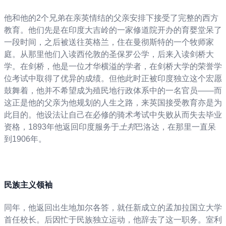
他和他的2个兄弟在亲英情结的父亲安排下接受了完整的西方
教育。他们先是在印度大吉岭的一家修道院开办的育婴堂呆了
一段时间，之后被送往英格兰，住在曼彻斯特的一个牧师家
庭。从那里他们入读西伦敦的圣保罗公学，后来入读剑桥大
学。在剑桥，他是一位才华横溢的学者，在剑桥大学的荣誉学
位考试中取得了优异的成绩。但他此时正被印度独立这个宏愿
鼓舞着，他并不希望成为殖民地行政体系中的一名官员——而
这正是他的父亲为他规划的人生之路，来英国接受教育亦是为
此目的。他设法让自己在必修的骑术考试中失败从而失去毕业
资格，1893年他返回印度服务于
土邦
巴洛达，在那里一直呆
到1906年。
民族主义领袖
同年，他返回出生地加尔各答，就任新成立的孟加拉国立大学
首任校长。后因忙于民族独立运动，他辞去了这一职务。室利