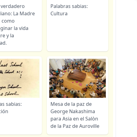
 verdadero
Palabras sabias:
liano: La Madre
Cultura
a como
inar la vida
re y la
dad.
as sabias:
Mesa de la paz de
ción
George Nakashima
para Asia en el Salòn
de la Paz de Auroville