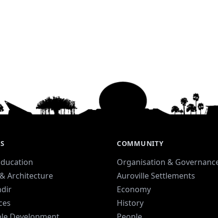
ES
COMMUNITY
Education
Organisation & Governanc
& Architecture
Auroville Settlements
dir
Economy
ices
History
ble Development
People