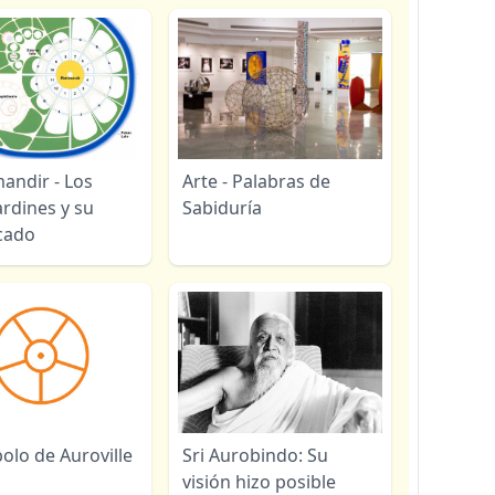
andir - Los
Arte - Palabras de
ardines y su
Sabiduría
icado
bolo de Auroville
Sri Aurobindo: Su
visión hizo posible