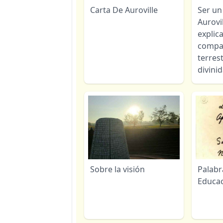
Carta De Auroville
Ser un
Aurovi
explic
compag
terrest
divini
Sobre la visión
Palabr
Educa