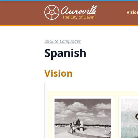
Auroville
Visio
Back to Languages
Spanish
Vision