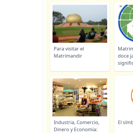
Para visitar el
Matrim
Matrimandir
doce j
signif
Industria, Comercio,
El sím
Dinero y Economía: