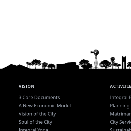
VISION
ACTIVITI
3 Core Documents
Integral 
A New Economic Model
Planning 
Vision of the City
Matriman
Soul of the City
City Serv
Integral Yoga
Sustaina