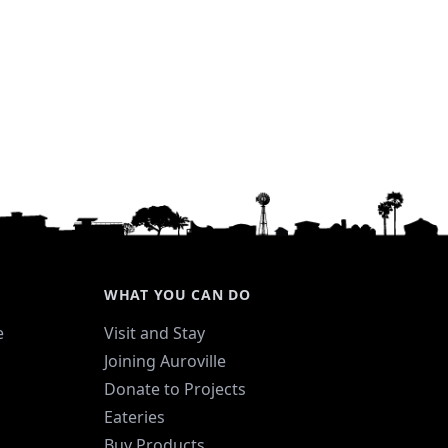
WHAT YOU CAN DO
e
Visit and Stay
Joining Auroville
Donate to Projects
Eateries
Buy Products