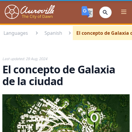
Auroville
Ope
Languages
Spanish
El concepto de Galaxia 
Last updated:
29 Aug, 2024
El concepto de Galaxia
de la ciudad