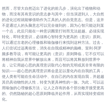
然而，尽管大自然迈出了进化的前几步，演化出了植物和动
物，而没有其有意识的意志参与其中；但当演进到人，大自然
的进化过程就能够借助作为工具的人的自觉意志。但是，这并
不是通过人的头脑意志可以完全做到的，因为心智只能达到某
一个点，此后只能在一种意识圈里打转而无法超越。必须实现
转化，即转变意识，必须将心智转变为更高的（意识）原则。
可以通过古老的心理修炼和瑜伽修行来找到这种方法。过去，
人们尝试过远离俗世，消失在自我或精神的巅峰。室利·阿罗
频多教导说，有可能让更高的（意识）原则降临，它不仅可以
将精神自我从世界中解放出来，而且可以将其释放到世界中
去，让它用超心思的真理意识取代心智的无明或其非常有限的
知识——超心思的真理意识将会是足以显化内在自我的工具，
使人类有可能在生命活动中、在自己的内在发现自我，并超越
其仍具动物性的人性，转变为更具神性的一族。为此，可以运
用瑜伽的心理修炼方法，让人之存有的各个部分敞开接受更高
的、仍然隐秘的超心思原则降临并起作用，从而实现转变或转
化。