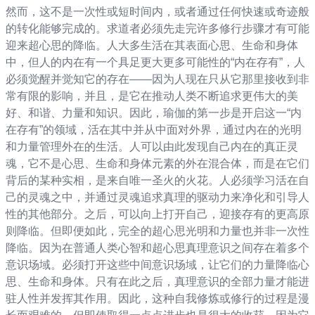
然而，这不是一次性或短时间内，或者通过任何快速或奇迹般
的转化能够完成的。求道者必须先走完许多修行步骤才有可能
迎来超心思的降临。人大多生活在其表面心思、生命和身体
中，但人的内在有一个具足更大更多可能性的“内在存有”，人
必须觉醒并觉知它的存在——因为人现在只从它那里接收到非
常有限的影响，并且，是它在推动人类不断追求更伟大的美
好、和谐、力量和知识。因此，瑜伽的第一步是开启这一“内
在存有”的领域，活在其中并从中面对外界，通过内在的光明
和力量管理外在的生活。人可以由此发现自己内在的真正灵
魂，它不是心思、生命和身体元素的外在混合体，而是在它们
背后的某种实相，是来自唯一圣火的火花。人必须学习活在自
己的灵魂之中，并通过灵魂追求真理的驱动力来净化和引导人
性的其他部分。之后，可以向上打开自己，迎接存有的更高原
则降临。但即便如此，完全的超心思光明和力量也并非一次性
降临。因为在普通人类心智和超心思真理意识之间存在着多个
意识场域。必须打开这些中间意识场域，让它们的力量降临心
思、生命和身体。只有在此之后，真理意识的全部力量才能进
驻人性并发挥其作用。因此，这种自我修炼或修行的过程是漫