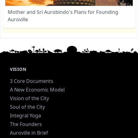
Mother and Sri Aurobindo's Plans for Founding
Auroville
VISION
3 Core Documents
A New Economic Model
Vision of the City
Soul of the City
Integral Yoga
The Founders
Auroville in Brief