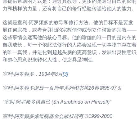
师提供帮助的方式是：通过其教导，更多的是通过自己的影响
力和榜样的力量，还有将自己的修行经验传递给他人的能力。
这就是室利·阿罗频多的教导和修行方法。他的目标不是要发
展任何宗教，或者合并旧的宗教信仰或创立任何新的宗教——
这些事情会远离他的核心目标。他的瑜伽的唯一目的是内在的
自我成长，每一个依此法修行的人终会发现一切事物中存在着
的唯一真我，并进化到超越头脑的更高意识，发展出灵性意识
和超心思意识来转化人性，使之具足神性。
室利·阿罗频多，
1934
年
8
月
[3]
室利
·
阿罗频多诞辰一百周年系列图书第
26
卷第
95-97
页
“
室利·阿罗频多谈自己
(Sri Aurobindo on Himself)”
室利·阿罗频多修道院基金会版权所有
©1999-2000