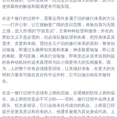
长而艰难的。但即使取得一点点进步也是很大的收获，因为它
使得最终的解放和圆满更有可能实现。
在这个修行的过程中，需要运用许多属于旧的修行体系的方法
——打开心智，让它接触更广阔的意识范围，体验自我与无限
之感，进入所谓的“宇宙意识”，主掌种种欲望和激情；外在的
禁欲主义不是必需的，但必须征服欲望和执着，把控身体及其
需求、贪婪和本能。需结合几个旧的修行体系的原则：整体知
识瑜伽，即通过头脑辨别实相和表象；神圣敬爱瑜伽，即心灵
的奉献、爱与臣服；神圣行业瑜伽，即将意志从追求自我利益
的各种动机转向追求真理和为比小我更伟大的实相服务。因
为，人的整个存有必须接受训练，让其做好准备，在更大的光
明和力量有可能在其自性中运作时，它可以做出响应并被转
化。
在这一修行过程中必须有上师的启迪，在艰难的阶段上师的临
在、由上师把控是必不可少的——否则，修行过程中会摔太多
跟头、犯太多错误，它们会抹杀任何成功的机会。上师是已经
提升至更高意识和存有的人，他通常被视为其化身或代表。上