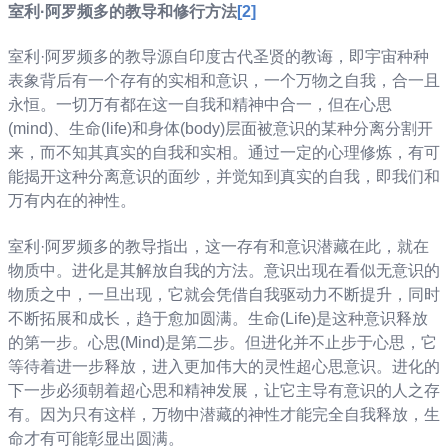
室利
·
阿罗频多的教导和修行方法
[2]
室利·阿罗频多的教导源自印度古代圣贤的教诲，即宇宙种种
表象背后有一个存有的实相和意识，一个万物之自我，合一且
永恒。一切万有都在这一自我和精神中合一，但在心思
(mind)、生命(life)和身体(body)层面被意识的某种分离分割开
来，而不知其真实的自我和实相。通过一定的心理修炼，有可
能揭开这种分离意识的面纱，并觉知到真实的自我，即我们和
万有内在的神性。
室利·阿罗频多的教导指出，这一存有和意识潜藏在此，就在
物质中。进化是其解放自我的方法。意识出现在看似无意识的
物质之中，一旦出现，它就会凭借自我驱动力不断提升，同时
不断拓展和成长，趋于愈加圆满。生命(Life)是这种意识释放
的第一步。心思(Mind)是第二步。但进化并不止步于心思，它
等待着进一步释放，进入更加伟大的灵性超心思意识。进化的
下一步必须朝着超心思和精神发展，让它主导有意识的人之存
有。因为只有这样，万物中潜藏的神性才能完全自我释放，生
命才有可能彰显出圆满。