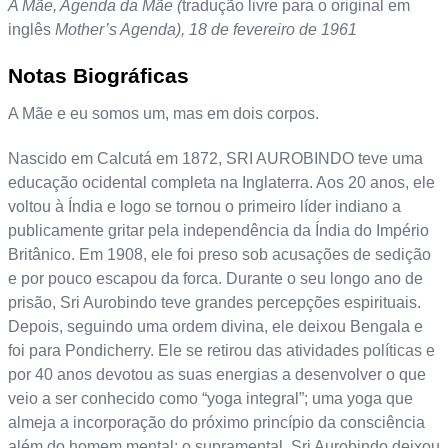
A Mãe, Agenda da Mãe (
tradução livre para o original em
inglês
Mother’s Agenda), 18 de fevereiro de 1961
Notas Biográficas
A Mãe e eu somos um, mas em dois corpos.
Nascido em Calcutá em 1872, SRI AUROBINDO teve uma
educação ocidental completa na Inglaterra. Aos 20 anos, ele
voltou à Índia e logo se tornou o primeiro líder indiano a
publicamente gritar pela independência da Índia do Império
Britânico. Em 1908, ele foi preso sob acusações de sedição
e por pouco escapou da forca. Durante o seu longo ano de
prisão, Sri Aurobindo teve grandes percepções espirituais.
Depois, seguindo uma ordem divina, ele deixou Bengala e
foi para Pondicherry. Ele se retirou das atividades políticas e
por 40 anos devotou as suas energias a desenvolver o que
veio a ser conhecido como “yoga integral”; uma yoga que
almeja a incorporação do próximo princípio da consciência
além do homem mental: o supramental. Sri Aurobindo deixou