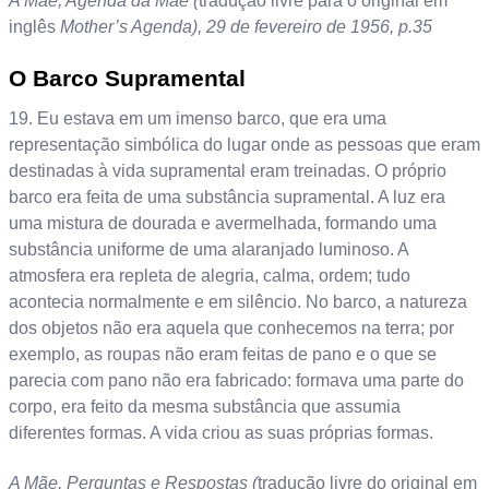
A Mãe, Agenda da Mãe (
tradução livre para o original em
inglês
Mother’s Agenda), 29 de fevereiro de 1956, p.35
O Barco Supramental
19. Eu estava em um imenso barco, que era uma
representação simbólica do lugar onde as pessoas que eram
destinadas à vida supramental eram treinadas. O próprio
barco era feita de uma substância supramental. A luz era
uma mistura de dourada e avermelhada, formando uma
substância uniforme de uma alaranjado luminoso. A
atmosfera era repleta de alegria, calma, ordem; tudo
acontecia normalmente e em silêncio. No barco, a natureza
dos objetos não era aquela que conhecemos na terra; por
exemplo, as roupas não eram feitas de pano e o que se
parecia com pano não era fabricado: formava uma parte do
corpo, era feito da mesma substância que assumia
diferentes formas. A vida criou as suas próprias formas.
A Mãe, Perguntas e Respostas (
tradução livre do original em