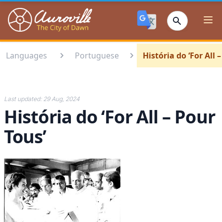
Auroville
Ope
Languages
Portuguese
História do ‘For All 
Last updated:
29 Aug, 2024
História do ‘For All – Pour
Tous’