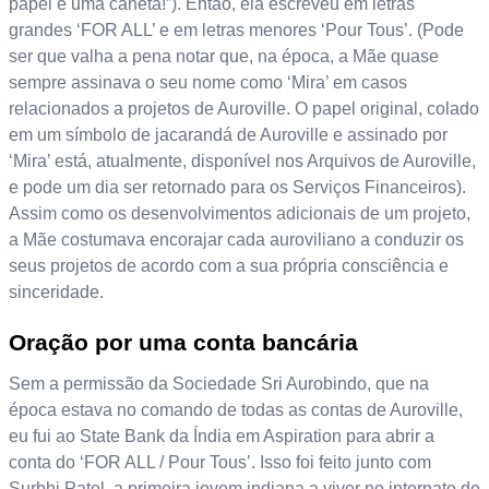
papel e uma caneta!”). Então, ela escreveu em letras
grandes ‘FOR ALL’ e em letras menores ‘Pour Tous’. (Pode
ser que valha a pena notar que, na época, a Mãe quase
sempre assinava o seu nome como ‘Mira’ em casos
relacionados a projetos de Auroville. O papel original, colado
em um símbolo de jacarandá de Auroville e assinado por
‘Mira’ está, atualmente, disponível nos Arquivos de Auroville,
e pode um dia ser retornado para os Serviços Financeiros).
Assim como os desenvolvimentos adicionais de um projeto,
a Mãe costumava encorajar cada auroviliano a conduzir os
seus projetos de acordo com a sua própria consciência e
sinceridade.
Oração por uma conta bancária
Sem a permissão da Sociedade Sri Aurobindo, que na
época estava no comando de todas as contas de Auroville,
eu fui ao State Bank da Índia em Aspiration para abrir a
conta do ‘FOR ALL / Pour Tous’. Isso foi feito junto com
Surbhi Patel, a primeira jovem indiana a viver no internato de