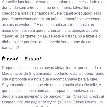
Auroville funcionar plenamente conforme a necessidade e a
demanda sem a troca interna de dinheiro, talvez tenha
chegado a hora de criarmos aquele ‘canal adequado’. Nós
poderíamos começar em um prédio temporário e ver como
as coisas evoluem.” E em uma nota adicional posta ao
mesmo tempo, sem querer chamar muita atenção àquele
‘canal’, eu perguntei: “Mãe, se este é o trabalho a fazer e o
dinheiro vier por isso, qual deveria ser o nome da conta
bancária?”
É isso! É isso!
Naqueles dias, todas as novas ideias foram apresentada à
Mãe através de Shyamsundar; portanto, esta também. Tendo
lida a proposta e a nota que a acompanhava para a Mãe,
Shyamsundar disse que ele nunca a havia visto tão feliz, e
que ela disse, muito animada, enquanto apontava o seu
dedo em um movimento de pancadinhas,
“C'est ça! C'est ça!
Donnez-moi une papier et stylo!”
(“É isso! É isso! Dê-me um