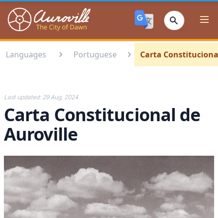
Auroville
Ope
Languages
Portuguese
Carta Constituciona
Last updated:
29 Aug, 2024
Carta Constitucional de
Auroville