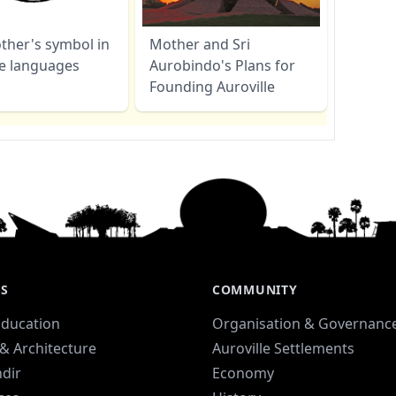
ther's symbol in
Mother and Sri
le languages
Aurobindo's Plans for
Founding Auroville
ES
COMMUNITY
Education
Organisation & Governanc
& Architecture
Auroville Settlements
dir
Economy