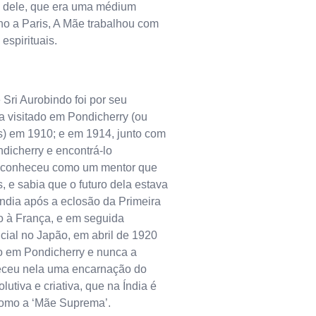
 dele, que era uma médium
no a Paris, A Mãe trabalhou com
espirituais.
 Sri Aurobindo foi por seu
a visitado em Pondicherry (ou
s) em 1910; e em 1914, junto com
ndicherry e encontrá-lo
reconheceu como um mentor que
, e sabia que o futuro dela estava
 Índia após a eclosão da Primeira
o à França, e em seguida
ial no Japão, em abril de 1920
do em Pondicherry e nunca a
eceu nela uma encarnação do
utiva e criativa, que na Índia é
como a ‘Mãe Suprema’.