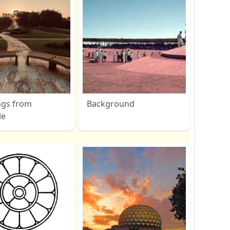
ngs from
Background
le