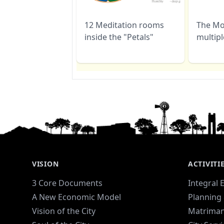
12 Meditation rooms
The Mo
inside the "Petals"
multip
VISION
ACTIVITI
3 Core Documents
Integral 
A New Economic Model
Planning 
Vision of the City
Matriman