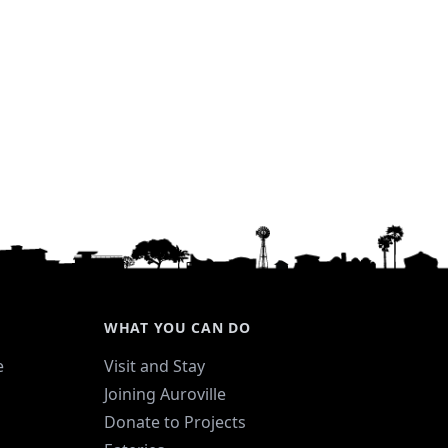
WHAT YOU CAN DO
e
Visit and Stay
Joining Auroville
Donate to Projects