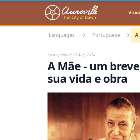
Auroville
Visio
Languages
Portuguese
A
Last updated:
29 Aug, 2024
A Mãe - um breve
sua vida e obra