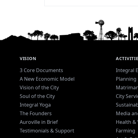
VISION
ACTIVITI
3 Core Documents
Integral 
A New Economic Model
Planning 
Vision of the City
Matriman
Soul of the City
City Serv
Integral Yoga
Sustaina
The Founders
Media an
Auroville in Brief
Health &
Testimonials & Support
Farming