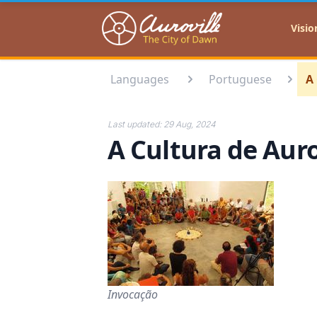
Auroville
Visio
Languages
Portuguese
A 
Last updated:
29 Aug, 2024
A Cultura de Auro
Invocação