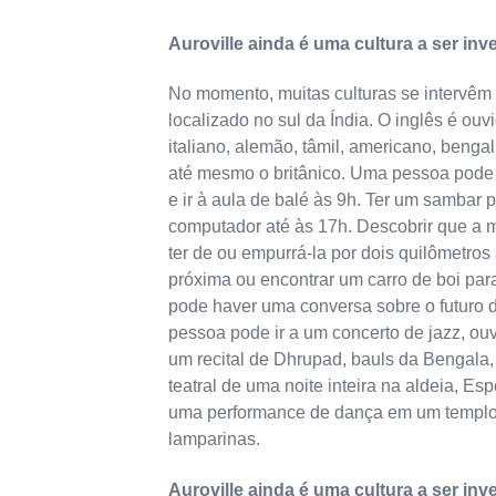
Auroville ainda é uma cultura a ser inv
No momento, muitas culturas se intervêm 
localizado no sul da Índia. O inglês é ou
italiano, alemão, tâmil, americano, bengali
até mesmo o britânico. Uma pessoa pode 
e ir à aula de balé às 9h. Ter um sambar 
computador até às 17h. Descobrir que a 
ter de ou empurrá-la por dois quilômetros a
próxima ou encontrar um carro de boi para 
pode haver uma conversa sobre o futuro 
pessoa pode ir a um concerto de jazz, ou
um recital de Dhrupad, bauls da Bengala,
teatral de uma noite inteira na aldeia, Es
uma performance de dança em um templ
lamparinas.
Auroville ainda é uma cultura a ser inv