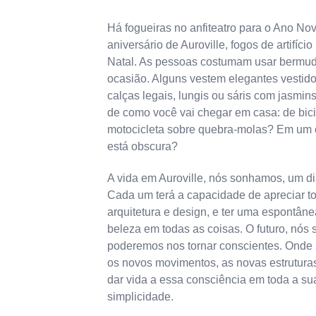
Há fogueiras no anfiteatro para o Ano No
aniversário de Auroville, fogos de artifíci
Natal. As pessoas costumam usar bermud
ocasião. Alguns vestem elegantes vestidos
calças legais, lungis ou sáris com jasmi
de como você vai chegar em casa: de bic
motocicleta sobre quebra-molas? Em um 
está obscura?
A vida em Auroville, nós sonhamos, um di
Cada um terá a capacidade de apreciar to
arquitetura e design, e ter uma espontân
beleza em todas as coisas. O futuro, nó
poderemos nos tornar conscientes. Onde 
os novos movimentos, as novas estruturas
dar vida a essa consciência em toda a sua
simplicidade.