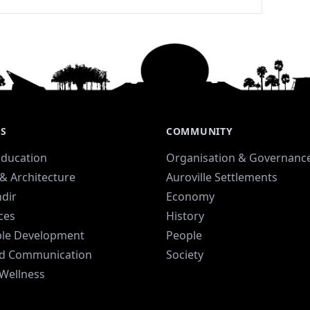
ES
COMMUNITY
Education
Organisation & Governanc
& Architecture
Auroville Settlements
dir
Economy
ices
History
ble Development
People
d Communication
Society
 Wellness