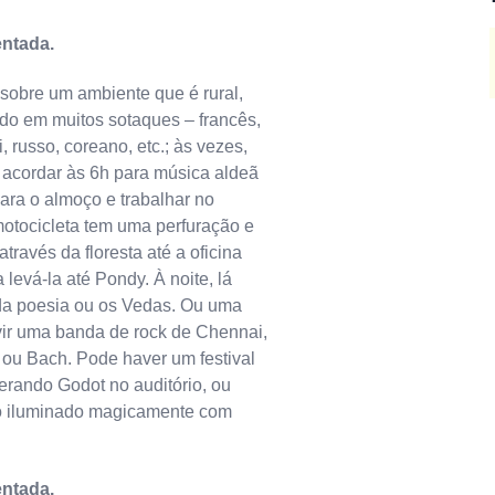
entada.
sobre um ambiente que é rural,
vido em muitos sotaques – francês,
, russo, coreano, etc.; às vezes,
acordar às 6h para música aldeã
para o almoço e trabalhar no
motocicleta tem uma perfuração e
través da floresta até a oficina
levá-la até Pondy. À noite, lá
da poesia ou os Vedas. Ou uma
vir uma banda de rock de Chennai,
 ou Bach. Pode haver um festival
perando Godot no auditório, ou
o iluminado magicamente com
entada.