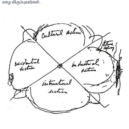
வாழ விரும்புவார்கள்.