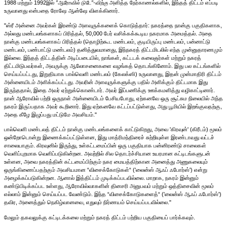
1988 மற்றும் 1992இல்
”ஆரோவில் டுடே”-விற்கு
அளித்த நேர்காணல்களில், இந்தத் திட்டம் எப்படி
உருவானது என்பதை ரோஷே ஆன்ஷே விளக்கினார்.
"ஸ்ரீ அன்னை அவர்கள் இரண்டு அளவுருக்களைக் கொடுத்தார்: நகரத்தை நான்கு பகுதிகளாக,
அல்லது மண்டலங்களாகப் பிரித்தல், 50,000 பேர் வசிக்கக்கூடிய நகரமாக அமைத்தல். அதை
நான்கு மண்டலங்களாகப் பிரித்தல் (தொழிற்கூட மண்டலம், குடியிருப்பு மண்டலம், பன்னாட்டு
மண்டலம், பண்பாட்டு மண்டலம்) தனித்துவமானது, இந்நகரத் திட்டமிடலில் எந்த முன்னுதாரணமும்
இல்லை. இந்தத் திட்டத்தின் அடிப்படையில், நாங்கள், கட்டடக் கலைஞர்கள் மற்றும் நகரத்
திட்டமிடுபவர்கள், அவருக்கு ஆலோசனைகளை வழங்கத் தொடங்கினோம். இது பல கட்டங்களில்
செய்யப்பட்டது, இறுதியாக பால்வெளி மண்டலம் (கேலக்ஸி) உருவானது, இதன் முன்மாதிரி திட்டம்
அன்னையிடம் அளிக்கப்பட்டது. அவரின் அளவுருக்களுக்கு பதில் அளிக்கும் திட்டமாக இது
இருந்ததால், இதை அவர் ஏற்றுக்கொண்டார். அவர் இப்பணிக்கு ஊக்கமளித்து வழிகாட்டினார்.
நான் ஆரோவில் பற்றி ஒருநாள் அன்னையிடம் பேசியபோது, ​​ஏற்கனவே ஒரு சூட்சும நிலையில் அந்த
நகரம் இருப்பதாக அவர் கூறினார். இது ஏற்கனவே கட்டப்பட்டுள்ளது, அது பூமியில் இறங்குவதற்கு,
அதை கீழே இழுப்பது மட்டுமே அவசியம்."
பால்வெளி மண்டலத் திட்டம் நான்கு மண்டலங்களைக் காட்டுகிறது, அவை 'கிரவுன்' (கிரீடம்) மூலம்
ஒன்றோடொன்று இணைக்கப்பட்டுள்ளன, இது மாத்ரிமந்திரைச் சுற்றியுள்ள இரண்டாவது வட்டச்
சாலையாகும். கிரவுனில் இருந்து, உள்கட்டமைப்பின் ஒரு பகுதியாக பன்னிரண்டு சாலைகள்
வெளிப்புறமாக வெளிப்படுகின்றன. அவற்றில் சில தொடர்ச்சியான உயரமான கட்டிடங்களுடன்
உள்ளன, அவை நகரத்தின் கட்டமைப்பிற்கும் நகர மையத்திற்கான அனைத்து அணுகலையும்
ஒருங்கிணைப்பதற்கும் அவசியமான “விசைக்கோடுகள்“ ('லைன்ஸ் ஆஃப் ஃபோர்ஸ்') என்று
அழைக்கப்படுகின்றன. ஆனால் இத்திட்டம் முடிக்கப்படவில்லை. மாறாக, நகரம் இன்னும்
கண்டுபிடிக்கப்பட உள்ளது, ஆரோவில்வாகளின் தினசரி அனுபவம் மற்றும் ஒத்திசைவின் மூலம்
எல்லாம் இன்னும் செய்யப்பட வேண்டும். இந்த “விசைக்கோடுகளைத்“ ('லைன்ஸ் ஆஃப் ஃபோர்ஸ்')
தவிர, அனைத்தும் நெகிழ்வானவை, எதுவும் நிர்ணயம் செய்யப்படவில்லை."
மேலும் தகவலுக்கு கட்டிடக்கலை மற்றும் நகரத் திட்டம் பற்றிய பகுதியைப் பார்க்கவும்.