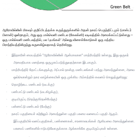
ஆரோவில்லின் மிகவும் குறிப்பிடத்தக்க கருத்துருக்களில் அதன் நகரப் பெருந்திட்டமும் (மாஸ்டர்
பிளான்) ஒன்றாகும், அது ஒரு பால்வெளி மண்டல (கேலக்ஸி) வடிவத்தில் அமைக்கப்பட்டுள்ளது –
ஒரு பால்வெளி மண்டலத்தில், பல 'புயங்கள்' அல்லது விசைக்கோடுகள் ஒரு மத்திய
பிராந்தியத்திலிருந்து சுருளவிழ்வதாகத் தெரிகிறது.
இந்நகரின் மையத்தில் "ஆரோவில்லின் ஆன்மாவான" மாத்ரிமந்திர் உள்ளது, இது ஒருவர்
·
அமைதியாக மனத்தை ஒருமுகப்படுத்துவதற்கான இடமாகும்.
மாத்ரிமந்திர் தோட்டங்களுக்கு அப்பால் நான்கு மண்டலங்கள் பரந்து அமைந்துள்ளன, அவை
·
ஒவ்வொன்றும் நகர வாழ்க்கையின் ஒரு முக்கிய அம்சத்தில் கவனம் செலுத்துகிறது:
தொழிற்கூட மண்டலம் (வடக்கு)
·
பண்பாட்டு மண்டலம் (வடகிழக்கு),
·
குடியிருப்பு (தெற்கு/தென்மேற்கு)
·
பன்னாட்டு மண்டலம் (மேற்கு)
·
நகரப் பகுதியைச் சுற்றிலும் அமைந்துள்ள பகுதி பசுமை வளையப் பகுதி ஆகும்.
·
இப்பகுதியில் வனப்பகுதிகள், பண்ணைகள், சரணாலயங்கள் ஆகியவை அமைந்துள்ளன.
பசுமைப் பணிகளில் ஈடுபடுவோருக்காக ஆங்காங்கே குடியிருப்புகள் உள்ளன.