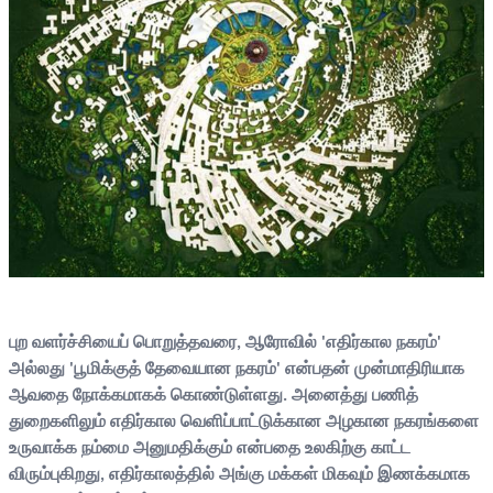
புற வளர்ச்சியைப் பொறுத்தவரை, ஆரோவில் 'எதிர்கால நகரம்'
அல்லது 'பூமிக்குத் தேவையான நகரம்' என்பதன் முன்மாதிரியாக
ஆவதை நோக்கமாகக் கொண்டுள்ளது. அனைத்து பணித்
துறைகளிலும் எதிர்கால வெளிப்பாட்டுக்கான அழகான நகரங்களை
உருவாக்க நம்மை அனுமதிக்கும் என்பதை உலகிற்கு காட்ட
விரும்புகிறது, எதிர்காலத்தில் அங்கு மக்கள் மிகவும் இணக்கமாக