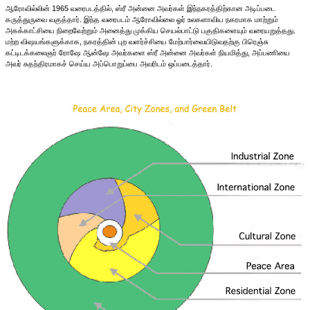
ஆரோவில்லின் 1965 வரைபடத்தில், ஸ்ரீ அன்னை அவர்கள் இந்நகரத்திற்கான அடிப்படை
கருத்துருவை வகுத்தார். இந்த வரைபடம் ஆரோவில்லை ஓர் உலகளாவிய நகரமாக மாற்றும்
அகக்காட்சியை நிறைவேற்றும் அனைத்து முக்கிய செயல்பாட்டு பகுதிகளையும் வரையறுத்தது.
மற்ற விஷயங்களுக்காக, நகரத்தின் புற வளர்ச்சியை மேற்பார்வையிடுவதற்கு பிரெஞ்சு
கட்டிடக்கலைஞர் ரோஷே ஆன்ஷே அவர்களை ஸ்ரீ அன்னை அவர்கள் நியமித்து, அப்பணியை
அவர் சுதந்திரமாகச் செய்ய அப்பொறுப்பை அவரிடம் ஒப்படைத்தார்.