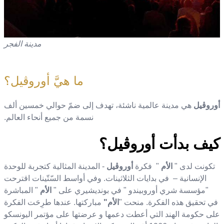
مدينة الفجر
ما هيَّ أوروڨيل؟
أوروڨيل
هي مدينة عالمية ناشئة، تهدف إلى ضمّ حوالي خمسين ألف
نسمة من جميع أنحاء العالم.
كيف بدأت أوروڨيل؟
تكونت لدى
"
الأم
" فكرة
أوروڨيل
- المدينة المثالية كتجربة للوحدة
الإنسانية – في بدايات الثلاثينات. وفي أواسط السّتّينات اقترحت
"مؤسسة شري أوروبيندو " في بونديشيري على "
الأم
" الم
باشرة
في تحقيق هذه الفكرة.
منحت
"
الأم
"
مباركتها. عندها طرِحَت الفكرة
على حكومة الهند التي أعطت دعمها و عرضتها على مؤتمر اليونسكو