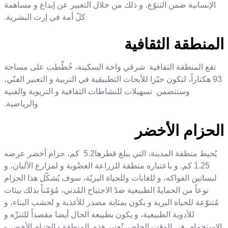
الإنسانية ضمن التنوّع، و ذلك من خلال التعبير عن إبداع و مساهمة
كلّ أمة في إرث البشرية
.
المنطقة الثقافية
تقع
المنطقة الثقافية شرقي واحة السكينة، خُطّطت على مساحة
93
هكتاراً، لتكون حيّزا للأبحاث التطبيقية في التربية و التعبير الفنّي،
وستتضمن تسهيلات للنشاطات الثقافية و التربوية والفنية
والرياضية.
الحزام الأخضر
يُحيط منطقة المدينة، التي يبلغ قطرها
2
.
5
كم، حزام أخضر عرضه
1.25
كم. و باعتباره
منطقة للزراعة العضْوية و ل
مزارع الألبان، و
لبساتين الفواكه، و للغابات وللحياة البريّة، سوف يُشكّل هذا
الحزام
نوعاً من الحمايةً الطبيعية ضدّ الاجتياح المُدني، مُؤمّناً بذلك بيئات
مُتنوّعة للحياة البرية و يكون بمثابة مصدر للأغذية و لخشب البناء، و
للأدوية الطبيعية، و يكون بطبيعة الحال أيضا مقصداً للتنزّه و
الاستجمام.
في الوقت الحاضر تُعتبر هذه
المنطقة
- الحزام الأخضر -