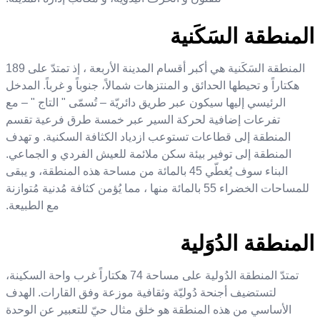
المنطقة السَكَنية
المنطقة السَكَنية هي أكبر أقسام المدينة الأربعة ، إذ تمتدّ على
189
هكتاراً و تحيطها الحدائق و المنتزهات شمالاً، جنوباً و غرباً. المدخل
الرئيسي إليها سيكون عبر طريق دائريّة – تُسمّى " التاج " – مع
تفرعات إضافية لحركة السير عبر خمسة طرق فرعية تقسم
المنطقة إلى قطاعات تستوعب ا
ز
دياد الكثافة السكنية.
و تهدف
المنطقة إلى توفير بيئة سكن ملائمة للعيش الفردي و الجماعي.
البناء سوف يُغطّي
45
بالمائة من مساحة هذه المنطقة، و يبقى
للمساحات الخضراء
55
بالمائة منها ، مما يُؤمن كثافة مُدنية مُتوازنة
مع الطبيعة.
المنطقة الدُوَلية
تمتدّ المنطقة الدُولية على مساحة
74
هكتاراً غرب واحة السكينة،
لتستضيف أجنحة دُوليّة وثقافية موزعة وفق القارات. الهدف
الأساسي من هذه المنطقة هو خلق مثال حيّ للتعبير عن الوحدة