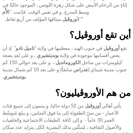
إناءٍ من الرخام الأبيض على شكل زهرة اللوتس ، الموجود
حاليّا في
وسط المدرج. و في نفس الوقت قدّمت "
الأُم
"
لأ
وروڨيل
ميثاقها
المؤلف من أربع نقاط.
أين تقع
أوروڨيل؟
تقع
أوروڨيل
في جنوب الهند ، معظمها في ولاية
"
تاميل نادو
"
إذ أن
بعض أقسامها موجودة في ولاية
بونديتشيري
، و على بُعد
بضعة
كيلومترات من ساحل
الكورومانديل
، و على بعد حوالي
150
كم
جنوب مدينة شيناي
)
مَدراس
سابقاً
(
و على بعد
10
كم شمال مدينة
بونديتشيري
.
من هم الأوروڨيليون؟
يأتي أهالي
أوروڨيل
من
52
دولة
حاليا، و ينتمون إلى جميع فئات
الأعمار - من سنّ الطفولة إلى ما فوق الثمانين، و يبلغ مُتوسّط
العمر
30
عاماً - و إلى كافة الطبقات الاجتماعية والخلفيات
والأصول الثقافية ، مُمثّلين
بذلك
البشرية ككل. يتزايد عدد سكان