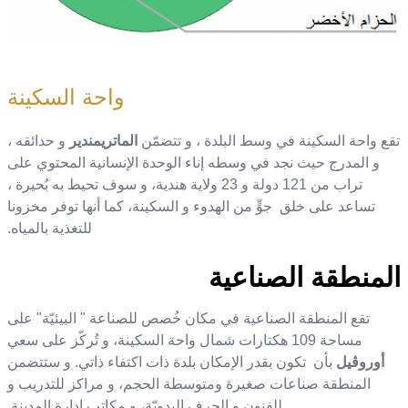
واحة السكينة
تقع واحة السكينة
في وسط البلدة ، و تتضمّن
الماتريمندير
و حدائقه ،
و المدرج حيث نجد في وسطه إناء الوحدة الإنسانية المحتوي على
تراب من
121
دولة و
23
ولاية هندية، و سوف تحيط به بُحيرة ،
تساعد على خلق جوٍّ من الهدوء و السكينة، كما أنها توفر مخزونا
للتغذية بالمياه.
المنطقة الصناعية
تقع المنطقة الصناعية في مكان خُصص للصناعة " البيئيّة" على
مساحة
109
هكتارات شمال واحة السكينة، و تُركّز على سعي
أوروڨيل
بأن تكون بقدر الإمكان بلدة
ذات اكتفاء ذاتي.
و ستتضمن
المنطقة صناعات صغيرة ومتوسطة الحجم، و مراكز للتدريب و
للفنون و الحرف اليدويّة، و مكاتب إدارة المدينة.