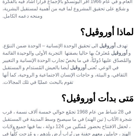
العام.
و
في عام
1966
أقر اليونسكو بالإجماع قرارا أشاد فيه بالفكرة
و شجّع على تحقيق المشروع لما فيه من أهمية لمستقبل البشرية،
ومنحه دعمه الكامل.
لماذا
أوروڨيل؟
تهدف
أوروڨيل
الى تحقيق الوحدة الإنسانية – الوحدة ضمن التنوّع.
و
أوروڨيل
مُعتَرفٌ بها حاليا بصفتها التجربة الأولى والوحيدة القائمة
والمُصدّق عليها دُوليّاً، في ما يخصّ تجارب الوحدة الإنسانية و التغيير
في الوعي.
تُعنى
أوروڨيل
أيضا بالعيش المُستدام و المستقبل
الثقافي، و البيئة، و حاجات الإنسان الاجتماعية و الروحية، كما أنها
تقوم بالبحث عمليّا في تلك المجالات.
مَتى بدأت
أوروڨيل؟
في
28
شباط من عام
1968
تجمّع حوالي خمسة آلاف نسمة ، قرب
شجرة الأثاب
)
تين الهند
(
في ما سيصبح وسط المدينة في المستقبل
، لحفل الافتتاح بحضور مُمثّلين من
124
دولة ، بما فيها جميع ولايات
الهند ، حاملين معهم حفنة من تُراب أرض بلدهم ، و مُزجت كلُّها في